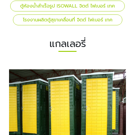
ตู้ห้องน้ำสำเร็จรูป ISOWALL จิตต์ ไฟเบอร์ เทค
โรงงานผลิตตู้สุขาเคลื่อนที่ จิตต์ ไฟเบอร์ เทค
แกลเลอรี่