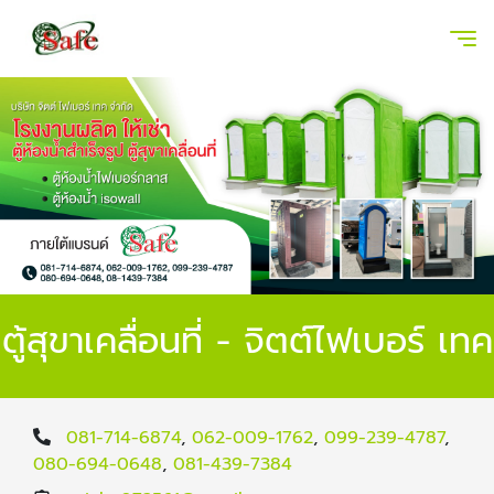
ตู้สุขาเคลื่อนที่ - จิตต์ไฟเบอร์ เทค
081-714-6874
,
062-009-1762
,
099-239-4787
,
080-694-0648
,
081-439-7384